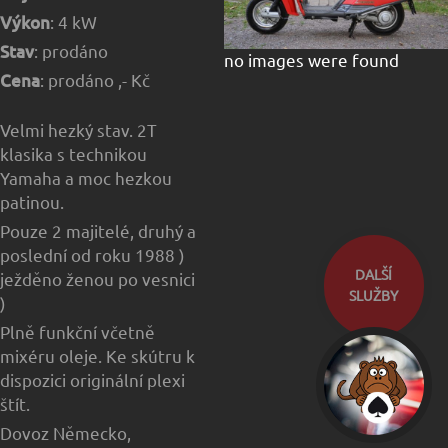
Výkon
: 4 kW
Stav
: prodáno
no images were found
Cena
: prodáno ,- Kč
Velmi hezký stav. 2T
klasika s technikou
Yamaha a moc hezkou
patinou.
Pouze 2 majitelé, druhý a
poslední od roku 1988 )
DALŠÍ
ježděno ženou po vesnici
SLUŽBY
)
Plně funkční včetně
mixéru oleje. Ke skútru k
dispozici originální plexi
štít.
Dovoz Německo,