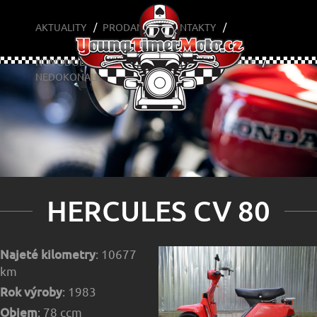
HERCULES CV 80
AKTUALITY
PRODANÉ
KONTAKTY
NOVODOBÉ
YOUNGTIMERY
CAFÉ A OPICE
NEDOKONALÉ
HERCULES CV 80
Najeté kilometry
: 10677
km
Rok výroby
: 1983
Objem
: 78 ccm