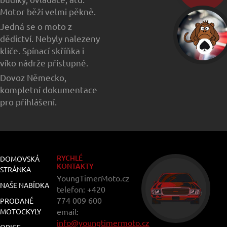
Motor běží velmi pěkně.
Jedná se o moto z
dědictví. Nebyly nalezeny
klíče. Spínací skříňka i
víko nádrže přístupné.
Dovoz Německo,
kompletní dokumentace
pro přihlášení.
RYCHLÉ
DOMOVSKÁ
KONTAKTY
STRÁNKA
YoungTimerMoto.cz
NAŠE NABÍDKA
telefon: +420
774 009 600
PRODANÉ
email:
MOTOCKYLY
info@youngtimermoto.cz