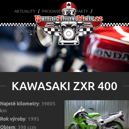
KAWASAKI ZXR 400
AKTUALITY
PRODANÉ
KONTAKTY
NOVODOBÉ
YOUNGTIMERY
CAFÉ A OPICE
NEDOKONALÉ
KAWASAKI ZXR 400
Najeté kilometry
: 39805
km
Rok výroby
: 1995
Objem
: 398 ccm