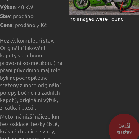
Výkon
: 48 kW
Stav
: prodáno
no images were found
Cena
: prodáno ,- Kč
Hezký, kompletní stav.
Originální lakování i
kapoty s drobnou
provozní kosmetikou. ( na
přání původního majitele,
byli nepochopitelně
staženy z moto originální
polepy bočních a zadních
kapot ), originální výfuk,
zrcátka i plexi!.
Moto má nižší nájezd km,
bez oxidace, hezky čisté,
DALŠÍ
krásné chladiče, svody,
SLUŽBY
budíky, ovladače, atd.