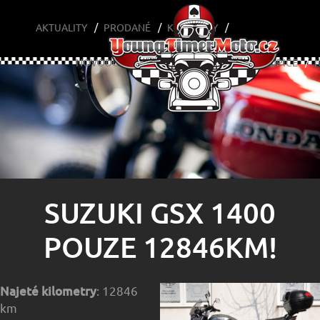
SUZUKI GSX 1400 POUZE 12846KM!
AKTUALITY
PRODANÉ
KONTAKTY
NOVODOBÉ
YOUNGTIMERY
CAFÉ A OPICE
SUZUKI GSX 1400
POUZE 12846KM!
Najeté kilometry
: 12846
km